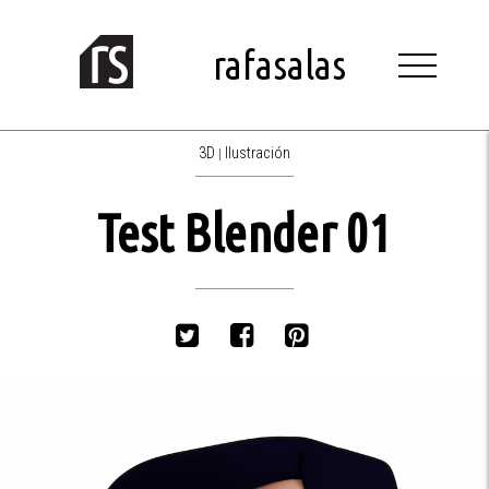
Skip
to
content
rafasalas
3D
Ilustración
|
Test Blender 01
Twitter
Facebook