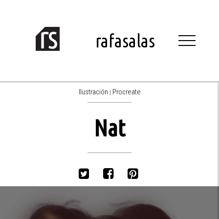
Skip
to
content
rafasalas
Ilustración
Procreate
|
Nat
Twitter
Facebook