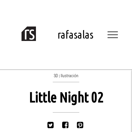
Skip
to
content
rafasalas
3D
Ilustración
|
Little Night 02