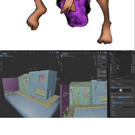
Sábana
W
«
»