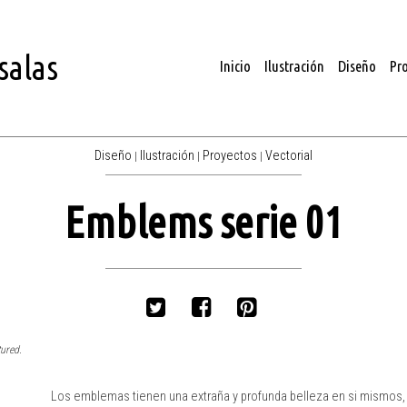
salas
Inicio
Ilustración
Diseño
Pr
Diseño
Ilustración
Proyectos
Vectorial
|
|
|
Emblems serie 01
Twitter
Facebook
tured.
Los emblemas tienen una extraña y profunda belleza en si mismos,