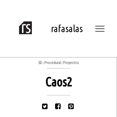
Skip
to
content
rafasalas
3D
Procedural
Proyectos
|
|
Caos2