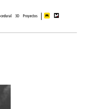
ocedural
3D
Proyectos